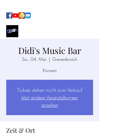
SOUL · FUNK · POP AT ITS BEST
Didi's Music Bar
Sa., 04. Mai
  |  
Grevenbroich
Konzert
Tickets stehen nicht zum Verkauf
Jetzt andere Veranstaltungen
ansehen
Zeit & Ort