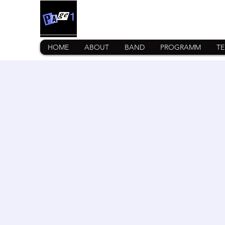
SOUL · FUNK · POP AT ITS BES
HOME
ABOUT
BAND
PROGRAMM
TE