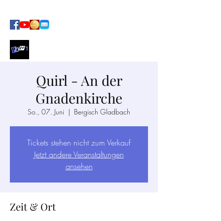
SOUL · FUNK · POP AT ITS BEST
Quirl - An der
Gnadenkirche
So., 07. Juni
  |  
Bergisch Gladbach
Tickets stehen nicht zum Verkauf
Jetzt andere Veranstaltungen
ansehen
Zeit & Ort