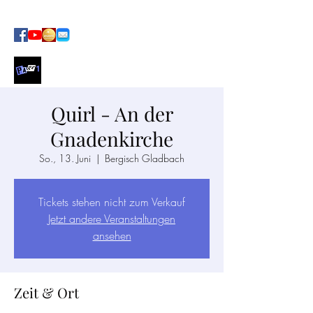
SOUL · FUNK · POP AT ITS BEST
Quirl - An der
Gnadenkirche
So., 13. Juni
  |  
Bergisch Gladbach
Tickets stehen nicht zum Verkauf
Jetzt andere Veranstaltungen
ansehen
Zeit & Ort